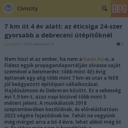
Cíviscity
7 km út 4 év alatt: az éticsiga 24-szer
gyorsabb a debreceni útépítőknél
pusztafári
•
2019. november 21.
5
Nem hiszi el az ember, ha nem a
haon.hu
-n, a
Fidesz egyik propagandaportálján olvassa saját
szemével a beismerést: több mint 4(!) évig
építenek egy alig több mint 7 km-es utat a NER
jól beágyazott építőipari vállalkozásai
Hajdúsámson és Debrecen között. Ez a sebesség
évi 1,9 km-t, azaz napi kicsivel több mint 5
métert jelent. A munkálatok 2018
szeptemberében kezdődnek, és előreláthatóan
2022 végére fejeződnek be. Tehát ne vegyünk
még mérget arra a bő 4 évre, lehet abból még öt