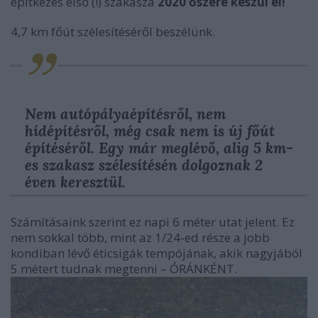
építkezés első (!) szakasza
2020 őszére készül el!
4,7 km főút szélesítéséről beszélünk.
Nem autópályaépítésről, nem
hídépítésről, még csak nem is új főút
építéséről. Egy már meglévő, alig 5 km-
es szakasz szélesítésén dolgoznak 2
éven keresztül.
Számításaink szerint ez napi 6 méter utat jelent. Ez
nem sokkal több, mint az 1/24-ed része a jobb
kondiban lévő éticsigák tempójának, akik nagyjából
5 métert tudnak megtenni – ÓRÁNKÉNT.