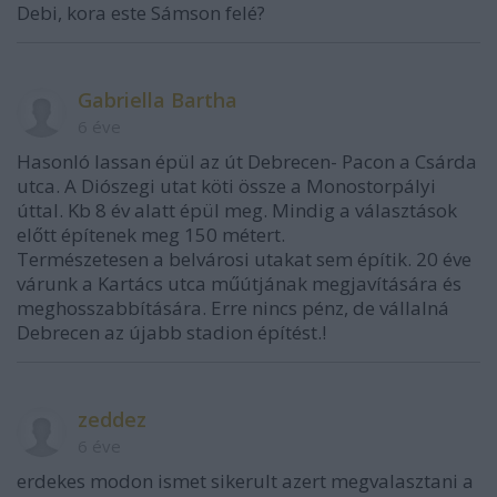
Debi, kora este Sámson felé?
Gabriella Bartha
6 éve
Hasonló lassan épül az út Debrecen- Pacon a Csárda
utca. A Diószegi utat köti össze a Monostorpályi
úttal. Kb 8 év alatt épül meg. Mindig a választások
előtt építenek meg 150 métert.
Természetesen a belvárosi utakat sem építik. 20 éve
várunk a Kartács utca műútjának megjavítására és
meghosszabbítására. Erre nincs pénz, de vállalná
Debrecen az újabb stadion építést.!
zeddez
6 éve
erdekes modon ismet sikerult azert megvalasztani a