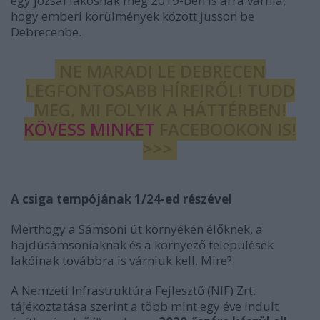
egy józsai lakosnak még 2019-ben is arra várnia,
hogy emberi körülmények között jusson be
Debrecenbe.
NE MARADJ LE DEBRECEN
LEGFONTOSABB HÍREIRŐL! TUDD
MEG, MI FOLYIK A HÁTTÉRBEN!
KÖVESS MINKET
FACEBOOKON IS!
>>>
A csiga tempójának 1/24-ed részével
Merthogy a Sámsoni út környékén élőknek, a
hajdúsámsoniaknak és a környező települések
lakóinak továbbra is várniuk kell. Mire?
A Nemzeti Infrastruktúra Fejlesztő (NIF) Zrt.
tájékoztatása szerint a több mint egy éve indult