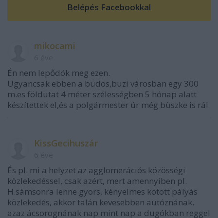
mikocami
6 éve
Én nem lepődök meg ezen.
Ugyancsak ebben a büdös,buzi városban egy 300
m.es földutat 4 méter szélességben 5 hónap alatt
készítettek el,és a polgármester úr még büszke is rá!
KissGecihuszár
6 éve
És pl. mi a helyzet az agglomerációs közösségi
közlekedéssel, csak azért, mert amennyiben pl.
H.sámsonra lenne gyors, kényelmes kötött pályás
közlekedés, akkor talán kevesebben autóznának,
azaz ácsorognának nap mint nap a dugókban reggel