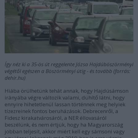
Így néz ki a 35-ös út reggelente Józsa Hajdúböszörményi
végétől egészen a Böszörményi útig - és tovább (forrás:
dehir.hu)
Hiába örülhetünk tehát annak, hogy Hajdúsámson
irányába végre változik valami, dühítő látni, hogy
ennyire hihetetlenül lassan történnek meg helyiek
tízezreinek fontos beruházások. Debrecenről, a
Fidesz kirakatvárosáról, a NER éllovasáról
beszélünk, és nem értjük, hogy ha Magyarország
jobban teljesít, akkor miért kell egy sámsoni vagy