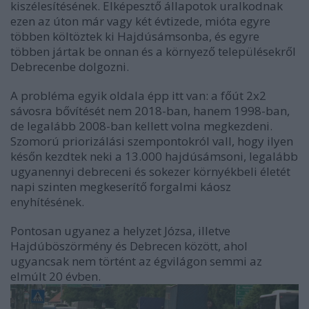
kiszélesítésének. Elképesztő állapotok uralkodnak
ezen az úton már vagy két évtizede, mióta egyre
többen költöztek ki Hajdúsámsonba, és egyre
többen jártak be onnan és a környező településekről
Debrecenbe dolgozni.
A probléma egyik oldala épp itt van: a főút 2x2
sávosra bővítését nem 2018-ban, hanem 1998-ban,
de legalább 2008-ban kellett volna megkezdeni.
Szomorú priorizálási szempontokról vall, hogy ilyen
későn kezdtek neki a 13.000 hajdúsámsoni, legalább
ugyanennyi debreceni és sokezer környékbeli életét
napi szinten megkeserítő forgalmi káosz
enyhítésének.
Pontosan ugyanez a helyzet Józsa, illetve
Hajdúböszörmény és Debrecen között, ahol
ugyancsak nem történt az égvilágon semmi az
elmúlt 20 évben.