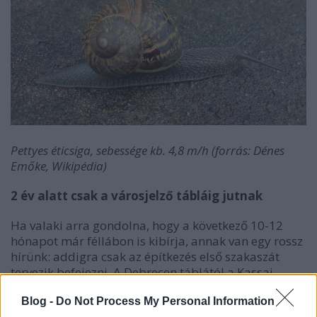
Pettyes éticsiga, sebessége kb. 4,8 m/h (forrás: Dénes
Emőke, Wikipédia)
2 év alatt csak a városjelző tábláig jutnak
Ha valaki arra gondolna, hogy a következő 10-12
hónapot már féllábon is kibírja, annak van egy rossz
hírünk: addigra csak az építkezés első szakaszát
tervezik befejezni. A Debrecen táblától a Kassai-
Sámsoni utak kereszteződéséig tartó
Blog -
Do Not Process My Personal Information