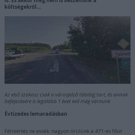
is. És akkor még nem is beszéltünk a
költségekről…
Az első szakasz csak a városjelző tábláig tart, és annak
befejezésére is legalább 1 évet kell még várnunk
Évtizedes lemaradásban
Félreértés ne essék: nagyon örülünk a 471-es főút