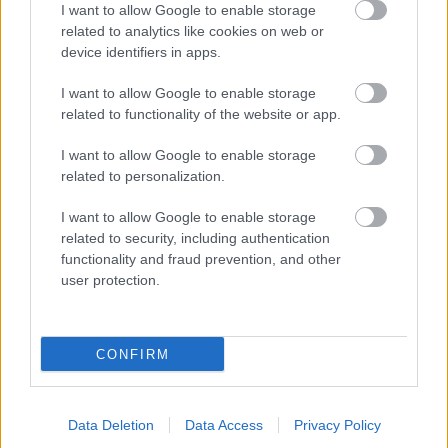
Nettó 7 és fél milliárd forintért.
I want to allow Google to enable storage
related to analytics like cookies on web or
device identifiers in apps.
Ez nem a 7,5 km-es teljes szakaszra, mindössze a 4,7
km-es első fázisra vonatkozik. Számoljunk csak: ez
I want to allow Google to enable storage
1,6 milliárd forint kilométerenként. Sajnos az utóbbi
related to functionality of the website or app.
években olyan mértékben elszálltak az útépítések
költségei, miután a piaci verseny írmagját is
I want to allow Google to enable storage
eltüntették a kormánynál jól helyezkedő
related to personalization.
konzorciumok túlárazásai, hogy nehéz reális
összehasonlítási alapot találni erre az összegre.
I want to allow Google to enable storage
related to security, including authentication
De az azért elgondolkodtató, hogy Eger mellett
functionality and fraud prevention, and other
nemrég kb. ugyanekkora összegért közel ugyanilyen
user protection.
hosszúságú VADONATÚJ gyorsforgalmi utat
építettek szintén Fidesz-közeli kivitelezők.
CONFIRM
Megkapjuk az alamizsnát, fogjuk be a szánkat
Data Deletion
Data Access
Privacy Policy
Nagyjából ez a hozzáállás jellemzi a kormány és a