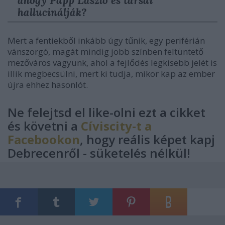
ahogy Papp László és társai
hallucinálják?
Mert a fentiekből inkább úgy tűnik, egy periférián
vánszorgó, magát mindig jobb színben feltüntető
mezőváros vagyunk, ahol a fejlődés legkisebb jelét is
illik megbecsülni, mert ki tudja, mikor kap az ember
újra ehhez hasonlót.
Ne felejtsd el like-olni ezt a cikket
és követni a
Cíviscity-t a
Facebookon
, hogy reális képet kapj
Debrecenről - süketelés nélkül!