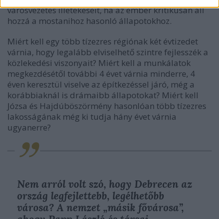
városvezetés illetékeseit, ha az ember kritikusan áll
hozzá a mostanihoz hasonló állapotokhoz.
Miért kell egy több tízezres régiónak két évtizedet
várnia, hogy legalább elviselhető szintre fejlesszék a
közlekedési viszonyait? Miért kell a munkálatok
megkezdésétől további 4 évet várnia minderre, 4
éven keresztül viselve az építkezéssel járó, még a
korábbiaknál is drámaibb állapotokat? Miért kell
Józsa és Hajdúböszörmény hasonlóan több tízezres
lakosságának még ki tudja hány évet várnia
ugyanerre?
Nem arról volt szó, hogy Debrecen az
ország legfejlettebb, legélhetőbb
városa? A nemzet „másik fővárosa”,