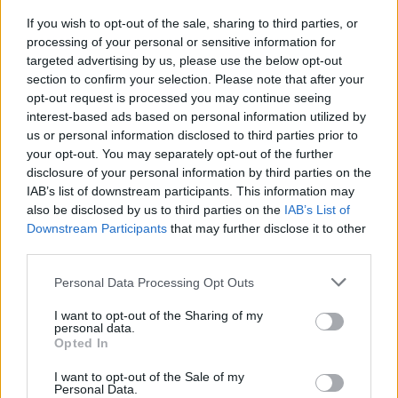
If you wish to opt-out of the sale, sharing to third parties, or
processing of your personal or sensitive information for
targeted advertising by us, please use the below opt-out
maradék 2,8 km-re még két teljes évet
section to confirm your selection. Please note that after your
kell várnunk!
opt-out request is processed you may continue seeing
interest-based ads based on personal information utilized by
A tervek szerint legalábbis, melyeket a legritkább
us or personal information disclosed to third parties prior to
esetben szoktak betartani az államnál jól helyezkedő
your opt-out. You may separately opt-out of the further
disclosure of your personal information by third parties on the
építőipari cégek. Tehát a teljes kivitelezés
IAB’s list of downstream participants. This information may
átlagsebessége még a mostani 1/24 csigatempónál
also be disclosed by us to third parties on the
IAB’s List of
is lassabb lesz.
Downstream Participants
that may further disclose it to other
third parties.
És ne jöjjön nekünk egyetlen szóvivő, városvezető
vagy más illetékes elvtárs se azzal, hogy de hát itt
Please note that this website/app uses one or more Google
Personal Data Processing Opt Outs
bicikliutat is építenek, sőt, még egy aluljárót is
services and may gather and store information including but
terveznek a vasútvonal keresztezéséhez. Nem
not limited to your visit or usage behaviour. You may click to
I want to opt-out of the Sharing of my
Ausztriában, Olaszországban vagy Szlovéniában
personal data.
grant or deny consent to Google and its third-party tags to
Opted In
vagyunk, hanem a nagy magyar Alföldön. Nem kell
use your data for below specified purposes in below Google
hegyeket átfúrnunk, hatalmas szintkülönbségeket
consent section.
I want to opt-out of the Sale of my
kiegyengetnünk, szakadékokat és vadvizű folyókat
Personal Data.