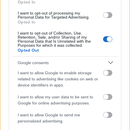
Opted In
átívelnünk.
I want to opt-out of processing my
Mindössze egy sík terepen egy már létező, többnyire
Personal Data for Targeted Advertising.
egyenes út kiszélesítéséről, és pár kapcsolódó
Opted In
minimális fejlesztés megvalósításáról beszélünk!
I want to opt-out of Collection, Use,
Retention, Sale, and/or Sharing of my
Personal Data that Is Unrelated with the
Purposes for which it was collected.
Opted Out
Lassan, de legalább drágán
Google consents
Ha arra gondolnánk, hogy ha lassú a kivitelező,
akkor biztosan nem is kér sokat a munkáért, sajnos
I want to allow Google to enable storage
nagyobbat nem is tévedhetnénk. Az útfelújítást a
related to advertising like cookies on web or
NER kelet-magyarországi két jól beágyazott Fidesz-
device identifiers in apps.
közeli építőipari cége, a Ke-Víz 21 Zrt. és a
Zemplénkő Kft. végzi.
I want to allow my user data to be sent to
Google for online advertising purposes.
I want to allow Google to send me
personalized advertising.