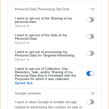
Please note that this website/app uses one or more Google
Personal Data Processing Opt Outs
services and may gather and store information including but
not limited to your visit or usage behaviour. You may click to
I want to opt-out of the Sharing of my
personal data.
grant or deny consent to Google and its third-party tags to
Opted In
use your data for below specified purposes in below Google
consent section.
I want to opt-out of the Sale of my
Personal Data.
Opted In
I want to opt-out of processing my
Personal Data for Targeted Advertising.
Soha nem lesz kész a debreceni
Opted In
Latinovits Színház?
I want to opt-out of Collection, Use,
Retention, Sale, and/or Sharing of my
pusztafári
•
2019. november 05.
15
Personal Data that Is Unrelated with the
Purposes for which it was collected.
Opted Out
Elképesztő történet, melyet sok debreceni nem
ismer: hogyan nem volt képes a fideszes
Google consents
városvezetés lassan 10 év Fidesz-kormányzás alatt
befejezni egy félkész beruházást a város közepén?
I want to allow Google to enable storage
Kitalálják mit látunk a képen? És még? (forrás:
related to advertising like cookies on web or