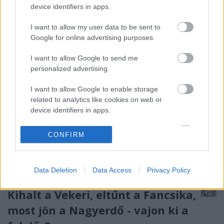
forumdebrecen.hu) Igen, a fenti kép nemcsak a
device identifiers in apps.
Fórum…
I want to allow my user data to be sent to
Google for online advertising purposes.
I want to allow Google to send me
personalized advertising.
I want to allow Google to enable storage
related to analytics like cookies on web or
device identifiers in apps.
I want to allow Google to enable storage
CONFIRM
related to functionality of the website or app.
I want to allow Google to enable storage
Data Deletion
Data Access
Privacy Policy
related to personalization.
Kihalt a Vekeri, eltűnt a Fancsika,
I want to allow Google to enable storage
related to security, including authentication
most jön a Nagyerdő - vajon ki a
functionality and fraud prevention, and other
user protection.