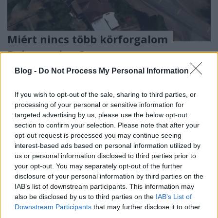
Miért nincs több körforgalom
Debrecenben?
pusztafári
•
2019. november 10.
3
Blog -
Do Not Process My Personal Information
Nem értik a debreceniek, nem értik az átutazók és
If you wish to opt-out of the sale, sharing to third parties, or
nem értik a közlekedési szakemberek sem.
processing of your personal or sensitive information for
targeted advertising by us, please use the below opt-out
Debrecenben az ország 2. legnagyobb városához
section to confirm your selection. Please note that after your
képest még mindig nevetségesen alacsony a
opt-out request is processed you may continue seeing
körforgalmak száma. Pedig igény és lehetőség is
interest-based ads based on personal information utilized by
lenne a kialakításukra. A városvezetők pedig munka
us or personal information disclosed to third parties prior to
helyett szokás szerint…
your opt-out. You may separately opt-out of the further
disclosure of your personal information by third parties on the
IAB’s list of downstream participants. This information may
also be disclosed by us to third parties on the
IAB’s List of
Downstream Participants
that may further disclose it to other
third parties.