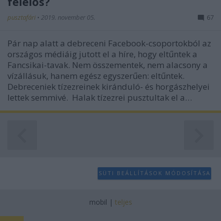
felelős?
pusztafári
•
2019. november 05.
67
Pár nap alatt a debreceni Facebook-csoportokból az
országos médiáig jutott el a híre, hogy eltűntek a
Fancsikai-tavak. Nem összementek, nem alacsony a
vízállásuk, hanem egész egyszerűen: eltűntek.
Debreceniek tízezreinek kiránduló- és horgászhelyei
lettek semmivé. Halak tízezrei pusztultak el a…
SÜTI BEÁLLÍTÁSOK MÓDOSÍTÁSA
mobil
|
teljes