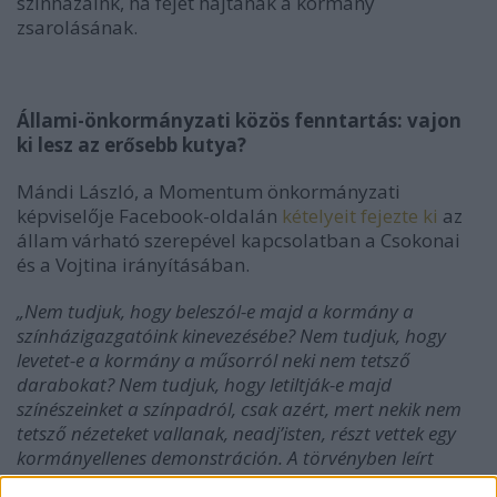
színházaink, ha fejet hajtanak a kormány
zsarolásának.
Állami-önkormányzati közös fenntartás: vajon
ki lesz az erősebb kutya?
Mándi László, a Momentum önkormányzati
képviselője Facebook-oldalán
kételyeit fejezte ki
az
állam várható szerepével kapcsolatban a Csokonai
és a Vojtina irányításában.
„
Nem tudjuk, hogy beleszól-e majd a kormány a
színházigazgatóink kinevezésébe? Nem tudjuk, hogy
levetet-e a kormány a műsorról neki nem tetsző
darabokat? Nem tudjuk, hogy letiltják-e majd
színészeinket a színpadról, csak azért, mert nekik nem
tetsző nézeteket vallanak, neadj’isten, részt vettek egy
kormányellenes demonstráción. A törvényben leírt
hangzatos, de üres szólamokkal ellentétben ugyanis