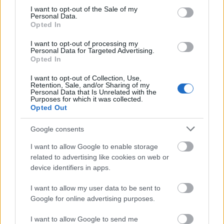
consent section.
I want to opt-out of the Sale of my
Personal Data.
Opted In
Ilyen előzmények után nem csoda, ha a
I want to opt-out of processing my
színházszerető közönség fél attól,
Personal Data for Targeted Advertising.
miféle következményekkel jár majd az
Opted In
állam embereinek beengedése a
I want to opt-out of Collection, Use,
színházaink irányításába.
Retention, Sale, and/or Sharing of my
Personal Data that Is Unrelated with the
Purposes for which it was collected.
Opted Out
Jogos igényként vetődik fel az is, hogy ha egyszer az
állam most az eddigieknél több befolyást kap az
Google consents
intézmények fenntartójaként, akkor elvárható, hogy
nagyobb arányban vegyen részt azok
I want to allow Google to enable storage
finanszírozásában is. De pénzről, konkrétumokról és
related to advertising like cookies on web or
garanciákról nem szól sem a törvény, sem annak
device identifiers in apps.
azóta kijött végrehajtási rendelete.
I want to allow my user data to be sent to
Google for online advertising purposes.
Biankó felhatalmazás, vakon megyünk az
I want to allow Google to send me