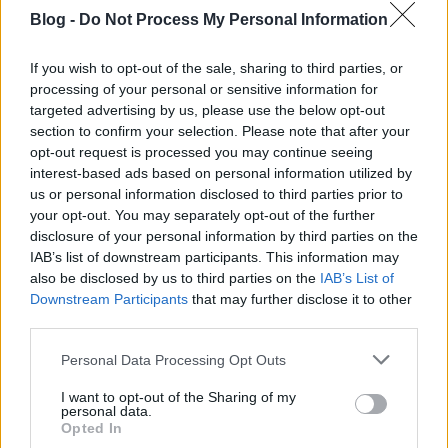
mindezek az egyébként demokratikus jogállamban
Blog -
Do Not Process My Personal Information
elképzelhetetlennek tűnő esetek sajnos számos
alkalommal előfordultak már Szombathelytől
If you wish to opt-out of the sale, sharing to third parties, or
Budapesten át Pécsig az ország különböző
processing of your personal or sensitive information for
városaiban.”
targeted advertising by us, please use the below opt-out
section to confirm your selection. Please note that after your
Nehéz ennél tömörebben összefoglalni, mi minden
opt-out request is processed you may continue seeing
probléma van a színházak állami kézbe kerülésével.
interest-based ads based on personal information utilized by
A Mándi által említett szörnyű precedensekre
us or personal information disclosed to third parties prior to
mindannyian emlékszünk: Szombathelyen Jordán
your opt-out. You may separately opt-out of the further
Tamást próbálták
eltávolítani
a saját maga által
disclosure of your personal information by third parties on the
alapított színház éléről, Pécsett Alföldi Róbert
IAB’s list of downstream participants. This information may
"Igenis, miniszterelnök úr!" c. darabját
tiltották le
also be disclosed by us to third parties on the
IAB’s List of
indoklás nélkül. És akkor még nem beszéltünk arról
Downstream Participants
that may further disclose it to other
a számtalan kisebb esetről, amikor túlbuzgó
third parties.
talpnyalók nem engedtek fellépni művelődési
Please note that this website/app uses one or more Google
központokban és kultúrházakban nem eléggé
Personal Data Processing Opt Outs
services and may gather and store information including but
kormányhűnek tartott embereket és társulatokat
not limited to your visit or usage behaviour. You may click to
I want to opt-out of the Sharing of my
szerte az országban.
personal data.
grant or deny consent to Google and its third-party tags to
Opted In
use your data for below specified purposes in below Google