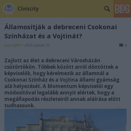
Cíviscity
Államosítják a debreceni Csokonai
Színházat és a Vojtinát?
pusztafári
•
2020. január 23.
0
Zajlott az élet a debreceni Városházán
csütörtökön. Többek között arról döntöttek a
képviselők, hogy kérelmezik az államnál a
Csokonai Színház és a Vojtina állami gyámság
alá helyezését. A Momentum képviselői egy
módosítóval legalább annyit elértek, hogy a
megállapodás részleteiről annak aláírása előtt
tudhassunk.