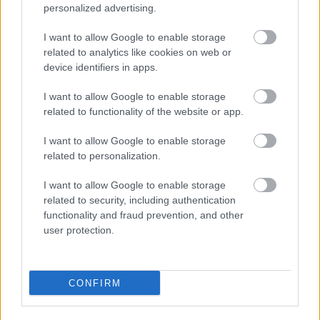
ismeretlenbe
personalized advertising.
Ezek után a debreceni városvezetés úgy akarja
I want to allow Google to enable storage
related to analytics like cookies on web or
„önként kérelmezni” a Csokonai és a Vojtina állami
device identifiers in apps.
felügyeletét a kormánynál, hogy
I want to allow Google to enable storage
related to functionality of the website or app.
I want to allow Google to enable storage
semmit sem lehet tudni a megkötendő
related to personalization.
megállapodás részleteiről.
I want to allow Google to enable storage
related to security, including authentication
Sem azt, hogy a részben állami fenntartás alá
functionality and fraud prevention, and other
kerüléssel milyen garanciákat kapnak a színházak az
user protection.
állami támogatások megmaradására vagy
növekedésére. Sem azt, hogy ha az állam beteszi a
lábát Debrecen eddig független intézményeibe,
CONFIRM
mennyi tere marad onnantól az önkormányzatnak,
és meddig tartható fenn a művészeti intézmények