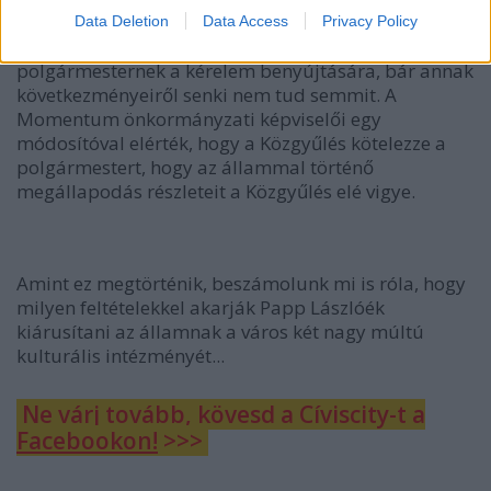
függetlensége.
Data Deletion
Data Access
Privacy Policy
A Közgyűlés ma felhatalmazást adott a
polgármesternek a kérelem benyújtására, bár annak
következményeiről senki nem tud semmit. A
Momentum önkormányzati képviselői egy
módosítóval elérték, hogy a Közgyűlés kötelezze a
polgármestert, hogy az állammal történő
megállapodás részleteit a Közgyűlés elé vigye.
Amint ez megtörténik, beszámolunk mi is róla, hogy
milyen feltételekkel akarják Papp Lászlóék
kiárusítani az államnak a város két nagy múltú
kulturális intézményét...
Ne várj tovább, kövesd a Cíviscity-t a
Facebookon!
>>>