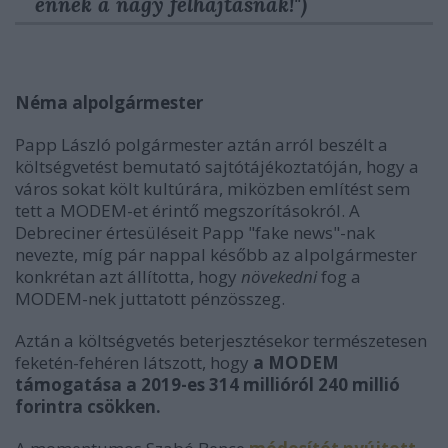
ennek a nagy felhajtásnak!")
Néma alpolgármester
Papp László polgármester aztán arról beszélt a
költségvetést bemutató sajtótájékoztatóján, hogy a
város sokat költ kultúrára, miközben említést sem
tett a MODEM-et érintő megszorításokról. A
Debreciner értesüléseit Papp "fake news"-nak
nevezte, míg pár nappal később az alpolgármester
konkrétan azt állította, hogy
növekedni
fog a
MODEM-nek juttatott pénzösszeg.
Aztán a költségvetés beterjesztésekor természetesen
feketén-fehéren látszott, hogy
a MODEM
támogatása a 2019-es 314 millióról 240 millió
forintra csökken.