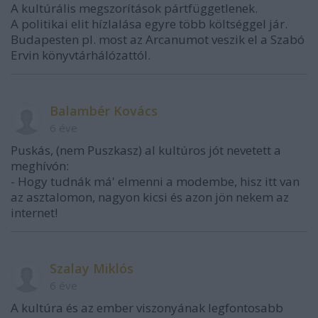
A kultúrális megszorítások pártfüggetlenek.
A politikai elit hízlalása egyre több költséggel jár.
Budapesten pl. most az Arcanumot veszik el a Szabó
Ervin könyvtárhálózattól.
Balambér Kovács
6 éve
Puskás, (nem Puszkasz) al kultúros jót nevetett a
meghívón:
- Hogy tudnák má' elmenni a modembe, hisz itt van
az asztalomon, nagyon kicsi és azon jön nekem az
internet!
Szalay Miklós
6 éve
A kultúra és az ember viszonyának legfontosabb