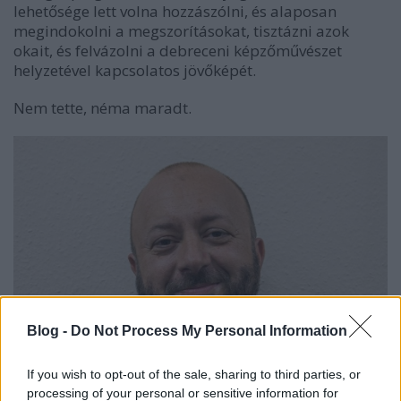
lehetősége lett volna hozzászólni, és alaposan
megindokolni a megszorításokat, tisztázni azok
okait, és felvázolni a debreceni képzőművészet
helyzetével kapcsolatos jövőképét.
Nem tette, néma maradt.
Blog -
Do Not Process My Personal Information
If you wish to opt-out of the sale, sharing to third parties, or
processing of your personal or sensitive information for