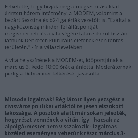
Felvetette, hogy hívják meg a megszorításokkal
érintett három intézmény, a MODEM, valamint a
bezárt Sesztina és b24 galériák vezetőit is. "
Ezáltal a
nagyközönség minden fél álláspontját
megismerheti, és a vita végére talán sikerül tisztán
látnunk Debrecen kulturális életének ezen fontos
területén." - írja válaszlevelében.
A vita helyszínének a MODEM-et, időpontjának a
március 3. kedd 18:00 órát ajánlotta. Moderátornak
pedig a Debreciner felkérését javasolta.
Micsoda izgalmak! Rég látott ilyen pezsgést a
cívisváros politikai vitáktól teljesen elszokott
lakossága. A posztok alatt már sokan jelezték,
hogy részt vennének a vitán, így - hacsak az
alpolgármester nem visszakozik - izgalmas
közéleti eseményen vehetünk részt március 3-