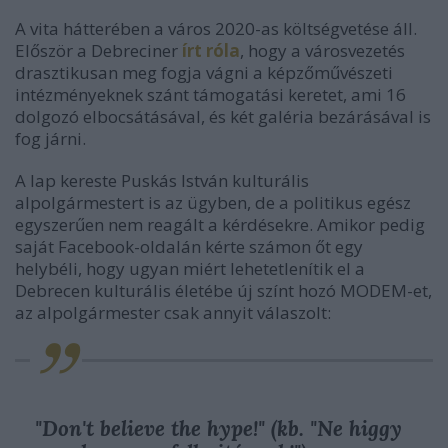
A vita hátterében a város 2020-as költségvetése áll.
Először a Debreciner
írt róla
, hogy a városvezetés
drasztikusan meg fogja vágni a képzőművészeti
intézményeknek szánt támogatási keretet, ami 16
dolgozó elbocsátásával, és két galéria bezárásával is
fog járni.
A lap kereste Puskás István kulturális
alpolgármestert is az ügyben, de a politikus egész
egyszerűen nem reagált a kérdésekre. Amikor pedig
saját Facebook-oldalán kérte számon őt egy
helybéli, hogy ugyan miért lehetetlenítik el a
Debrecen kulturális életébe új színt hozó MODEM-et,
az alpolgármester csak annyit válaszolt:
"Don't believe the hype!" (kb. "Ne higgy