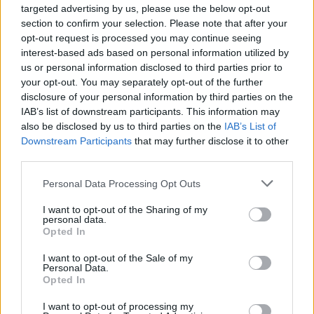
targeted advertising by us, please use the below opt-out
section to confirm your selection. Please note that after your
Puskás István (Fidesz), Debrecen kulturális
opt-out request is processed you may continue seeing
alpolgármestere (kép: a politikus saját Facebook-oldala)
interest-based ads based on personal information utilized by
us or personal information disclosed to third parties prior to
your opt-out. You may separately opt-out of the further
disclosure of your personal information by third parties on the
Szabó Bence odaszúrt
IAB’s list of downstream participants. This information may
also be disclosed by us to third parties on the
IAB’s List of
Az alpolgármester néma maradt, egészen tegnap
Downstream Participants
that may further disclose it to other
délelőttig. Történt ugyanis, hogy Szabó Bence egy
third parties.
belemenős Facebook-posztban
fejezte ki a
Please note that this website/app uses one or more Google
véleményét a témáról:
Personal Data Processing Opt Outs
services and may gather and store information including but
not limited to your visit or usage behaviour. You may click to
I want to opt-out of the Sharing of my
personal data.
grant or deny consent to Google and its third-party tags to
Opted In
use your data for below specified purposes in below Google
consent section.
I want to opt-out of the Sale of my
"Sajnálatos, hogy kulturális
Personal Data.
alpolgármesterre igen, modern és
Opted In
szabad kultúrára nem szán pénzt a
I want to opt-out of processing my