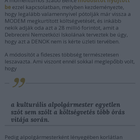
A momentumos Szabó Bence
módosítót nyújtott
be
ezzel kapcsolatban, melyben kezdeményezte,
hogy legalább valamennyivel pótolják már vissza a
MODEM megkurtított költségvetését, és inkább
nekik adják oda azt a 28 millió forintot, amit a
Debreceni Nemzetközi Iskolának terveztek be úgy,
hogy azt a DENOK nem is kérte üzleti tervében.
A módosítót a fideszes többség természetesen
leszavazta. Ami viszont ennél sokkal meglepőbb volt,
hogy
a kulturális alpolgármester egyetlen
szót sem szólt a költségvetés több órás
vitája során.
Pedig alpolgármesterként lényegében korlátlan