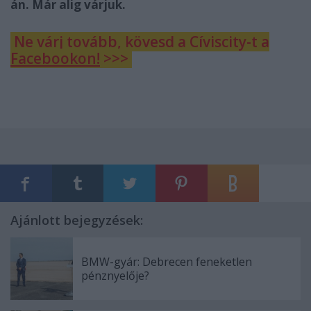
án. Már alig várjuk.
Ne várj tovább, kövesd a Cíviscity-t a
Facebookon!
>>>
Ajánlott bejegyzések:
BMW-gyár: Debrecen feneketlen
pénznyelője?