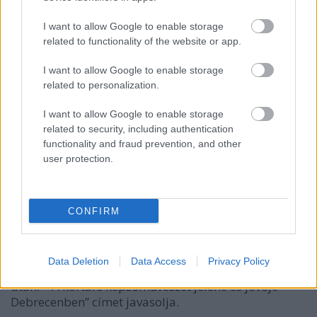
lájkvadász, provokatív odamondogatás
formátumban, hanem érdemi érveket
I want to allow Google to enable storage
felvonultatva) bőven meghaladja egy
related to functionality of the website or app.
itteni posztváltás kereteit, azt
I want to allow Google to enable storage
indítványozom, üljünk le vitázni a
related to personalization.
város nyilvánossága előtt, akár már
holnap is."
I want to allow Google to enable storage
related to security, including authentication
functionality and fraud prevention, and other
user protection.
A momentumos vállalja a vitát, és az
érintetteket is meghívná
CONFIRM
Szabó Bence ma reggel válaszolt az
alpolgármesternek, levelét nyilvánosan is
megosztotta Facebook-oldalán. A vitát vállalja,
Data Deletion
Data Access
Privacy Policy
címének a
“Mi lesz a Sesztina és a b24 bezárása
után? - A kortárs képzőművészet jelene és jövője
Debrecenben” címet javasolja.