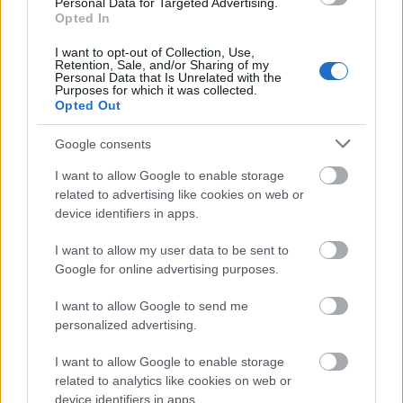
Fidesz Debrecenben."
Personal Data for Targeted Advertising.
Opted In
- írta Szabó, kifejtve, hogy egy Puskás István számára
I want to opt-out of Collection, Use,
Retention, Sale, and/or Sharing of my
személyesen fontos nagyszabású kiállítás miatt nem
Personal Data that Is Unrelated with the
jut pénz a dolgozók több mint 20%-ának
Purposes for which it was collected.
Opted Out
foglalkoztatására.
Google consents
I want to allow Google to enable storage
Az alpolgármester azonnal reagált
related to advertising like cookies on web or
device identifiers in apps.
Puskás nem hagyta szó nélkül Szabó megjegyzését.
Néhány órán belül előbb Szabó Facebook-posztja
I want to allow my user data to be sent to
alatt, majd
saját oldalán
is megírta:
Google for online advertising purposes.
I want to allow Google to send me
personalized advertising.
I want to allow Google to enable storage
"
Mivel az Ön által felvetett kritikai
related to analytics like cookies on web or
észrevételek megválaszolása (nem
device identifiers in apps.