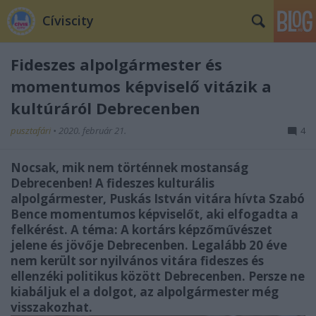
Cíviscity
Fideszes alpolgármester és
momentumos képviselő vitázik a
kultúráról Debrecenben
pusztafári
•
2020. február 21.
4
Nocsak, mik nem történnek mostanság
Debrecenben! A fideszes kulturális
alpolgármester, Puskás István vitára hívta Szabó
Bence momentumos képviselőt, aki elfogadta a
felkérést. A téma: A kortárs képzőművészet
jelene és jövője Debrecenben. Legalább 20 éve
nem került sor nyilvános vitára fideszes és
ellenzéki politikus között Debrecenben. Persze ne
kiabáljuk el a dolgot, az alpolgármester még
visszakozhat.