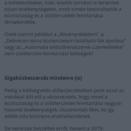
a költekezéseket, más, kisebb sorokon is terveztek
olyan tevékenységeket, amik simán besorolhatók a
köztisztaság és a zöldterületek fenntartása
témakörökbe.
Önök szerint például a „Növényvédelem”, a
„Debrecen város közterületein található fák ápolása”
vagy az „Automata öntözőrendszerek üzemeltetése”
nem zöldterület-fenntartási költségek?
Gigaközbeszerzés mindenre (is)
Pedig a költségvetés előterjesztésében pont azzal az
indokkal állt elő a városvezetés, hogy mivel a
köztisztaság és a zöldterületek fenntartása nagyon
hasonló tevékenységek, összevonták őket, és így
adták oda bizonyos alvállalkozóknak.
De nemcsak beszéltek erről, hanem a 2019.