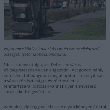
Vajon mire költik el takarítás címén ezt az elképesztő
összeget? (fotó: szoboszloinap.hu)
Nincs könnyű dolga, aki Debrecen város
költségvetésében kíván eligazodni. Azt gondolnánk,
nem lehet túl bonyolult megállapítani, mennyit költ
a város köztisztaságra és zöldterületek
fenntartására, biztosan vannak ilyen elnevezésű
sorok a költségvetésben.
Vannak is, de hogy ne lehessen olyan könnyen átlátni