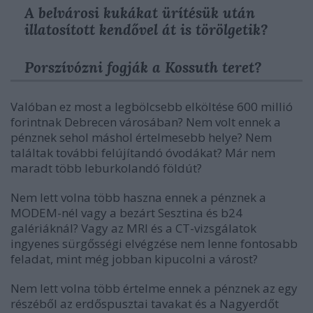
A belvárosi kukákat ürítésük után
illatosított kendővel át is törölgetik?
Porszívózni fogják a Kossuth teret?
Valóban ez most a legbölcsebb elköltése 600 millió
forintnak Debrecen városában? Nem volt ennek a
pénznek sehol máshol értelmesebb helye? Nem
találtak további felújítandó óvodákat? Már nem
maradt több leburkolandó földút?
Nem lett volna több haszna ennek a pénznek a
MODEM-nél vagy a bezárt Sesztina és b24
galériáknál? Vagy az MRI és a CT-vizsgálatok
ingyenes sürgősségi elvégzése nem lenne fontosabb
feladat, mint még jobban kipucolni a várost?
Nem lett volna több értelme ennek a pénznek az egy
részéből az erdőspusztai tavakat és a Nagyerdőt