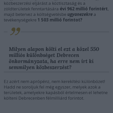
közbeszerzési eljárást a köztisztaság és a
zöldterületek fenntartására
évi 962 millió forintért
,
majd betervez a költségvetésbe
ugyanezekre
a
tevékenységekre
1 503 millió forintot?
Milyen alapon költi el ezt a közel 550
milliós különbséget Debrecen
önkormányzata, ha erre nem írt ki
semmilyen közbeszerzést?
Ez azért nem aprópénz, nem kerekítési különbözet!
Hadd ne soroljuk fel még egyszer, melyek azok a
területek, amelyekre kapásból értelmesen el lehetne
költeni Debrecenben félmilliárd forintot.