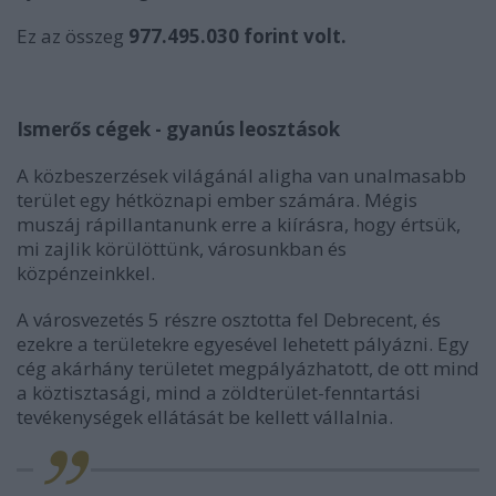
Ez az összeg
977.495.030 forint volt.
Ismerős cégek - gyanús leosztások
A közbeszerzések világánál aligha van unalmasabb
terület egy hétköznapi ember számára. Mégis
muszáj rápillantanunk erre a kiírásra, hogy értsük,
mi zajlik körülöttünk, városunkban és
közpénzeinkkel.
A városvezetés 5 részre osztotta fel Debrecent, és
ezekre a területekre egyesével lehetett pályázni. Egy
cég akárhány területet megpályázhatott, de ott mind
a köztisztasági, mind a zöldterület-fenntartási
tevékenységek ellátását be kellett vállalnia.