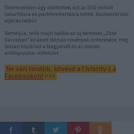
Debrecenben úgy döntöttek, ezt az 550 milliót
takarításra és parkfenntartásra költik. Közbeszerzési
eljárás nélkül.
Reméljük, telik majd belőle az új térköves „Zöld
Városban” kirakott dézsás növények öntözésére, míg
lassan kiszárad a Nagyerdő és az összes
erdőspusztai vízfelület.
Ne várj tovább, kövesd a Cíviscity-t a
Facebookon!
>>>