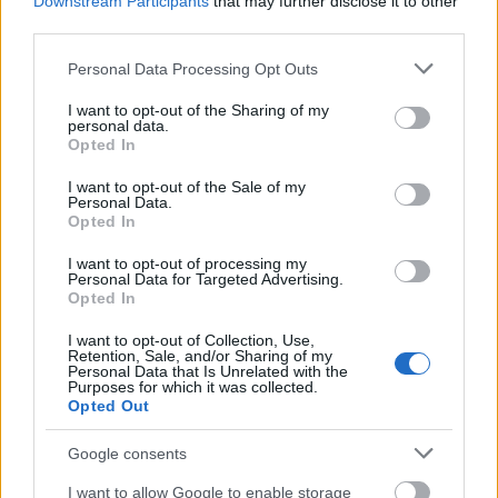
Downstream Participants
that may further disclose it to other
third parties.
Please note that this website/app uses one or more Google
Personal Data Processing Opt Outs
Elvileg tavaly is közel ennyit költöttek
services and may gather and store information including but
not limited to your visit or usage behaviour. You may click to
I want to opt-out of the Sharing of my
A város tavalyi költségvetését vizsgálva összesen 5
personal data.
grant or deny consent to Google and its third-party tags to
Opted In
olyan költségsort találunk, melyek leírásuk alapján
use your data for below specified purposes in below Google
beleillenek a fenti tevékenységekbe.
consent section.
I want to opt-out of the Sale of my
Personal Data.
Közhasznú zöldterületek fenntartása,
Opted In
köztisztasági feladatok ellátása
I want to opt-out of processing my
Gépi, kézi úttisztítás, utcai szemétszállítás,
Personal Data for Targeted Advertising.
illegális szemétlerakók megszüntetése,
Opted In
lombgyűjtőzsák biztosítása a lakosság részére
I want to opt-out of Collection, Use,
Növényvédelem
Retention, Sale, and/or Sharing of my
Personal Data that Is Unrelated with the
Debrecen város közterületein található fák
Purposes for which it was collected.
ápolása, növénytelepítés, fenntartás
Opted Out
Automata öntözőrendszerek üzemeltetése
Google consents
I want to allow Google to enable storage