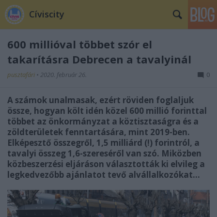
Cíviscity
600 millióval többet szór el
takarításra Debrecen a tavalyinál
pusztafári
•
2020. február 26.
0
A számok unalmasak, ezért röviden foglaljuk
össze, hogyan költ idén közel 600 millió forinttal
többet az önkormányzat a köztisztaságra és a
zöldterületek fenntartására, mint 2019-ben.
Elképesztő összegről, 1,5 milliárd (!) forintról, a
tavalyi összeg 1,6-szereséről van szó. Miközben
közbeszerzési eljáráson választották ki elvileg a
legkedvezőbb ajánlatot tevő alvállalkozókat…