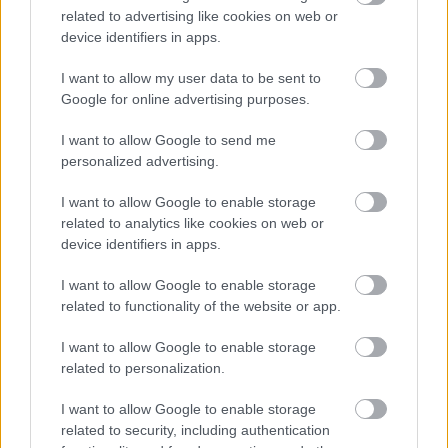
related to advertising like cookies on web or
Ezekre 2019-ben összesen
930 348 176 Ft-ot
device identifiers in apps.
tervezett a város.
I want to allow my user data to be sent to
Elsőre tehát nem is tűnik olyan nagynak az eltérés,
Google for online advertising purposes.
hiszen alig 50 millió forinttal magasabb
keretösszeget határozott meg a városvezetés a
I want to allow Google to send me
közbeszerzésben, mint amit tavaly elköltöttek ezekre
personalized advertising.
a feladatokra.
I want to allow Google to enable storage
related to analytics like cookies on web or
device identifiers in apps.
A gyakorlatban azonban valami nem stimmel
I want to allow Google to enable storage
Ha azonban
az ugyanezeken a költségsorokon
related to functionality of the website or app.
betervezett
idei összegeket
összeadjuk, akkor
I want to allow Google to enable storage
lefordulunk a székről, ha nem kapaszkodunk erősen.
related to personalization.
I want to allow Google to enable storage
related to security, including authentication