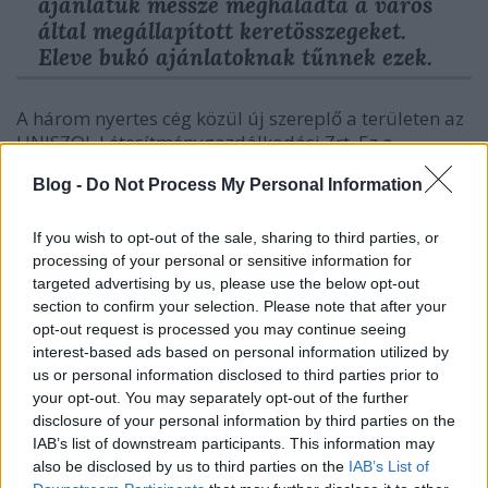
ajánlatuk messze meghaladta a város
által megállapított keretösszegeket.
Eleve bukó ajánlatoknak tűnnek ezek.
A három nyertes cég közül új szereplő a területen az
UNISZOL Létesítménygazdálkodási Zrt. Ez a
vállalkozás a HUNÉP cégcsoportjával átfedő
Blog -
Do Not Process My Personal Information
tulajdonosi körrel rendelkezik, a HUNÉP-ről pedig
tudjuk, hogy az elnyert megbízásaik alapján ők a
város kedvenc építőipari vállalata. A „helyi
If you wish to opt-out of the sale, sharing to third parties, or
Mészáros-csoport”, ha a legegyszerűbben akarnánk
processing of your personal or sensitive information for
megmagyarázni a helyzetüket.
targeted advertising by us, please use the below opt-out
section to confirm your selection. Please note that after your
Mi történt tehát? Egy kis átrendeződés a város egyik
opt-out request is processed you may continue seeing
fejősteheneként funkcionáló köztisztaság és
interest-based ads based on personal information utilized by
us or personal information disclosed to third parties prior to
zöldterület-fenntartás területén. Az AKSD kikerült a
your opt-out. You may separately opt-out of the further
pixisből, és új szereplőként bekerült az évi több mint
disclosure of your personal information by third parties on the
300 milliós megbízást kapott UNISZOL Zrt.
IAB’s list of downstream participants. This information may
also be disclosed by us to third parties on the
IAB’s List of
A megbízások összértéke
évi 962 176 704 Ft.