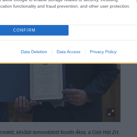
cation functionality and fraud prevention, and other user protection.
CONFIRM
Data Deletion
Data Access
Privacy Policy
redett, később lemondatott Kováts Ákos, a Cívis Ház Zrt.