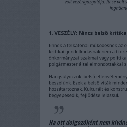
volt vezérigazgatója. Itt se volt
ingatlan
1. VESZÉLY: Nincs belső kritik
Ennek a félkatonai működésnek az e
kritikai gondolkodásnak nem ad tere
önkormányzat szakmai vagy politika
polgármester által elmondottakkal
Hangsúlyozzuk: belső ellenvéleményrő
beszélünk. Ezek a belső viták mind
hozzátartoznak. Kulturált és konstru
begyepesedik, fejlődése lelassul.
Ha ott dolgozóként nem kívánc