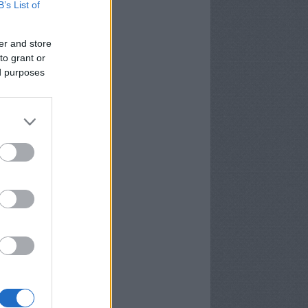
B’s List of
er and store
to grant or
ed purposes