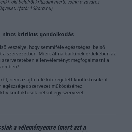
 senki, aki belülről kritizálni merte volna a zavaros
ügyeket. (fotó: 168ora.hu)
a, nincs kritikus gondolkodás
lső veszélye, hogy semmiféle egészséges, belső
t a szervezetben. Miért állna bárkinek érdekében az
i szervezetében ellenvéleményt megfogalmazni a
 szemben?
l, nem a sajtó felé kiteregetett konfliktusokról
en egészséges szervezet működéséhez
ktív konfliktusok nélkül egy szervezet
siak a véleményemre (mert azt a