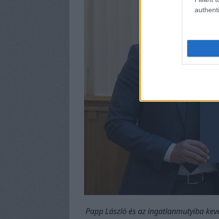
authenti
Papp László és az ingatlanmutyiba keve