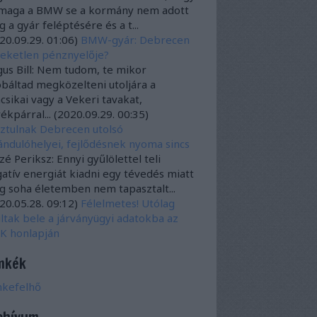
 maga a BMW se a kormány nem adott
 a gyár feléptésére és a t...
20.09.29. 01:06
)
BMW-gyár: Debrecen
eketlen pénznyelője?
us Bill:
Nem tudom, te mikor
báltad megközelteni utoljára a
csikai vagy a Vekeri tavakat,
ékpárral...
(
2020.09.29. 00:35
)
ztulnak Debrecen utolsó
ándulóhelyei, fejlődésnek nyoma sincs
é Periksz:
Ennyi gyűlölettel teli
atív energiát kiadni egy tévedés miatt
 soha életemben nem tapasztalt...
20.05.28. 09:12
)
Félelmetes! Utólag
ltak bele a járványügyi adatokba az
K honlapján
mkék
mkefelhő