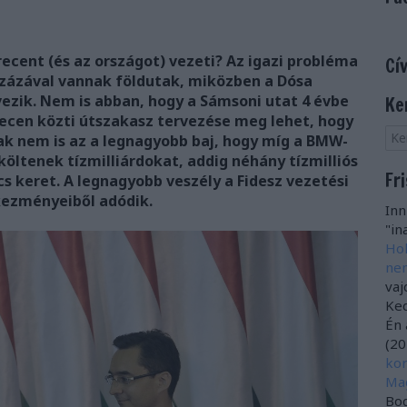
recent (és az országot) vezeti? Az igazi probléma
Cí
zázával vannak földutak, miközben a Dósa
ezik. Nem is abban, hogy a Sámsoni utat 4 évbe
Ke
brecen közti útszakasz tervezése meg lehet, hogy
ak nem is az a legnagyobb baj, hogy míg a BMW-
öltenek tízmilliárdokat, addig néhány tízmilliós
Fr
cs keret. A legnagyobb veszély a Fidesz vezetési
kezményeiből adódik.
Inn
"ina
Hol
nem
vaj
Ked
Én 
(
20
kor
Ma
Bog