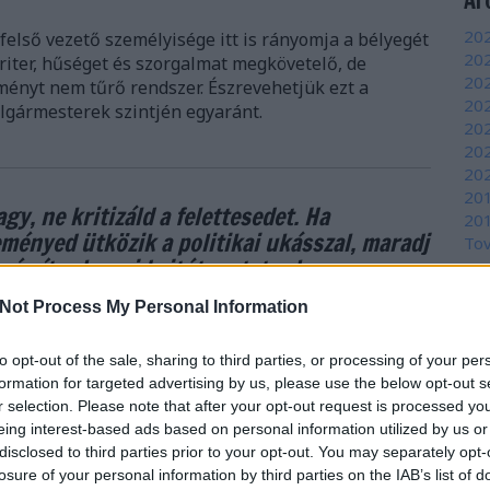
Ar
202
felső vezető személyisége itt is rányomja a bélyegét
202
riter, hűséget és szorgalmat megkövetelő, de
20
eményt nem tűrő rendszer. Észrevehetjük ezt a
202
lgármesterek szintjén egyaránt.
202
202
202
20
y, ne kritizáld a felettesedet. Ha
20
ményed ütközik a politikai ukásszal, maradj
To
lnémítunk, majd ajtót mutatunk.
Fe
Not Process My Personal Information
RSS
be
to opt-out of the sale, sharing to third parties, or processing of your per
óbáltak belülről megütni kritikus hangokat a
At
formation for targeted advertising by us, please use the below opt-out s
k. Így járt Pokorni, Lázár, Navracsics, és a 1998-
be
r selection. Please note that after your opt-out request is processed y
t többsége. Azóta az udvartartás száz százalékig
eing interest-based ads based on personal information utilized by us or
gő pártkatonákkal töltődött fel.
disclosed to third parties prior to your opt-out. You may separately opt-
Eg
losure of your personal information by third parties on the IAB’s list of
kban is. A fideszes önkormányzati képviselők