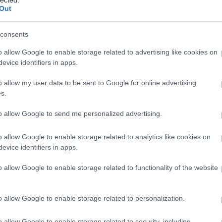
Out
elelősségvállalásra és cselekvőkészségre
consents
ntétben áll, hanem pont, hogy következik
ndolkodásmódból.
o allow Google to enable storage related to advertising like cookies on
evice identifiers in apps.
o allow my user data to be sent to Google for online advertising
s.
ondás nélküli végrehajtásra épülő rendszerek hosszú
ó terén teljesítenek alul, de a végrehajtás
to allow Google to send me personalized advertising.
t szenved.
o allow Google to enable storage related to analytics like cookies on
 veszélyt, ami ennek a fideszes hatalmi
evice identifiers in apps.
országra, a városra és a társadalom egészére
o allow Google to enable storage related to functionality of the website
o allow Google to enable storage related to personalization.
o allow Google to enable storage related to security, including