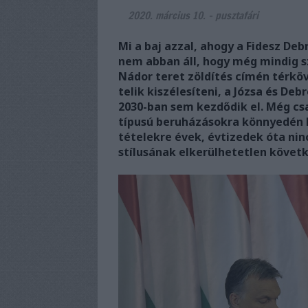
2020. március 10.
-
pusztafári
Mi a baj azzal, ahogy a Fidesz Deb
nem abban áll, hogy még mindig s
Nádor teret zöldítés címén térköv
telik kiszélesíteni, a Józsa és De
2030-ban sem kezdődik el. Még cs
típusú beruházásokra könnyedén k
tételekre évek, évtizedek óta nin
stílusának elkerülhetetlen követ