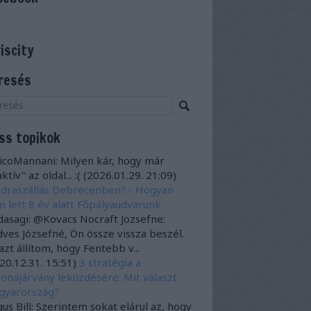
viscity
resés
iss topikok
icoMannani:
Milyen kár, hogy már
ktív" az oldal... :(
(
2026.01.29. 21:09
)
draszállás Debrecenben? - Hogyan
 lett 8 év alatt Főpályaudvarunk
dasagi:
@Kovacs Nocraft Jozsefne:
ves Józsefné, Ön össze vissza beszél.
azt állítom, hogy Fentebb v...
20.12.31. 15:51
)
3 stratégia a
onajárvány leküzdésére: Mit választ
gyarország?
us Bill:
Szerintem sokat elárul az, hogy