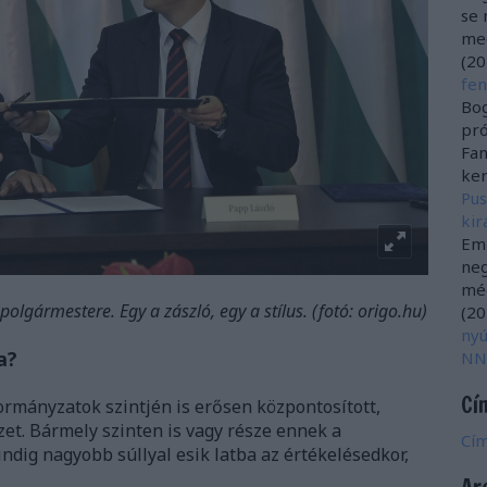
se
meg
(
20
fen
Bog
pró
Fan
ker
Pus
kir
Emz
neg
még
olgármestere. Egy a zászló, egy a stílus. (fotó: origo.hu)
(
20
nyú
a?
NN
Cí
ormányzatok szintjén is erősen központosított,
et. Bármely szinten is vagy része ennek a
Cí
indig nagyobb súllyal esik latba az értékelésedkor,