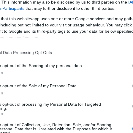
. This information may also be disclosed by us to third parties on the
IA
z igazi döntéseket néhány belső ember hozza zárt
Participants
that may further disclose it to other third parties.
lfelé ugyancsak feltétlen hűséget fogadtak, és a
l az onnan érkező utasításokat.
 that this website/app uses one or more Google services and may gath
including but not limited to your visit or usage behaviour. You may click 
 to Google and its third-party tags to use your data for below specifi
ogle consent section.
?
l Data Processing Opt Outs
te van az autokratikus rendszerekkel
ny, ellentmondást nem tűrő vezetés hatékony,
o opt-out of the Sharing of my personal data.
iták nélkül hamar végrehajtásra kerülnek.
In
x rendszerek eredményessége csak részben múlik az
o opt-out of the Sale of my Personal Data.
 A kezdeményezőkészség, a kritikus gondolkodás, az
In
az újító ötletek bevezetése legalább ennyire fontos
to opt-out of processing my Personal Data for Targeted
ing.
In
ani a hatékony, gyors végrehajtást és az újító,
o opt-out of Collection, Use, Retention, Sale, and/or Sharing
ersonal Data that Is Unrelated with the Purposes for which it
lected.