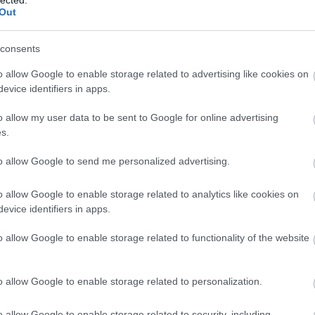
NEM ÉRT
Out
VÉGET!
KLIKK A
FOLYTATÁSÉRT!
consents
o allow Google to enable storage related to advertising like cookies on
evice identifiers in apps.
Szólj hozzá!
o allow my user data to be sent to Google for online advertising
s.
eneketlen pénznyelője?
to allow Google to send me personalized advertising.
o allow Google to enable storage related to analytics like cookies on
evice identifiers in apps.
egalább 100 millió forintos nagyságrenddel a
lőkészítése. A német multicég számára a
o allow Google to enable storage related to functionality of the website
ét részben a magyar adófizetők pénzéből
yár mikor kezdi meg működését, azt valójában
zonban, hogy a kormány és a város semmilyen
o allow Google to enable storage related to personalization.
eni. Ennek nyilván örülnek a Fidesz kedvenc
oldogok mindazok, akiknek a kormány idén azt
o allow Google to enable storage related to security, including