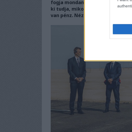
fogja mondani: „gazdasági visszae
authenti
ki tudja, mikor nyitó BMW építésé
van pénz. Nézzük a részleteket.