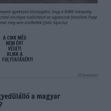
annyira igyekezett bizonygatni, hogy a BMW márpedig
ztató országos tudósításai az ugyancsak felszólaló Papp
már meg sem említették (fotó: hipa.hu)
A CIKK MÉG
NEM ÉRT
VÉGET!
KLIKK A
FOLYTATÁSÉRT!
32
komment
yedülálló a magyar
?