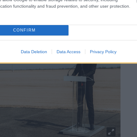
sés van, erre sajnos nem jut most pénz”. Mert a
cation functionality and fraud prevention, and other user protection.
re és Mészárosék hizlalására úgy tűnik, mindig
CONFIRM
Data Deletion
Data Access
Privacy Policy