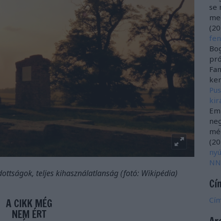
se
meg
(
20
fen
Bog
pró
Fan
ker
Pus
kir
Emz
neg
még
(
20
nyú
NN
ttságok, teljes kihasználatlanság (fotó: Wikipédia)
Cí
Cí
A CIKK MÉG
NEM ÉRT