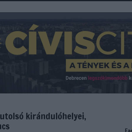
utolsó kirándulóhelyei,
ncs
Fa