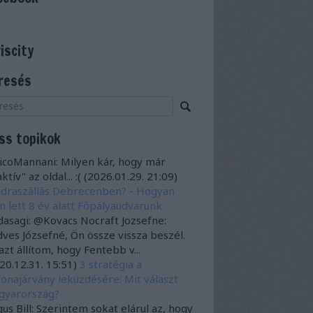
viscity
resés
iss topikok
icoMannani:
Milyen kár, hogy már
ktív" az oldal... :(
(
2026.01.29. 21:09
)
draszállás Debrecenben? - Hogyan
 lett 8 év alatt Főpályaudvarunk
dasagi:
@Kovacs Nocraft Jozsefne:
ves Józsefné, Ön össze vissza beszél.
azt állítom, hogy Fentebb v...
20.12.31. 15:51
)
3 stratégia a
onajárvány leküzdésére: Mit választ
gyarország?
us Bill:
Szerintem sokat elárul az, hogy