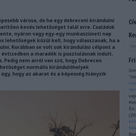
pesebb városa, de ha egy debreceni kirándulni
Cí
erítően kevés lehetőséget talál erre. Családok
égente, nyáron vagy egy-egy munkaszüneti nap
Ke
 lehetőségek közül kell, hogy válasszanak, ha a
ni. Korábban se volt sok kirándulási célpont a
 évtizedben a maradék is pusztulásnak indult.
Fr
. Pedig nem arról van szó, hogy Debrecen
hetőséget normális kirándulóhelyek
Inn
k úgy, hogy az akarat és a képesség hiányzik
"ina
Hol
nem
vaj
Ked
Én 
(
20
kor
Ma
Bog