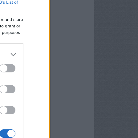
B’s List of
er and store
to grant or
ed purposes