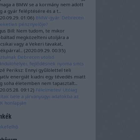
 maga a BMW se a kormány nem adott
 a gyár feléptésére és a t...
20.09.29. 01:06
)
BMW-gyár: Debrecen
eketlen pénznyelője?
us Bill:
Nem tudom, te mikor
báltad megközelteni utoljára a
csikai vagy a Vekeri tavakat,
ékpárral...
(
2020.09.29. 00:35
)
ztulnak Debrecen utolsó
ándulóhelyei, fejlődésnek nyoma sincs
é Periksz:
Ennyi gyűlölettel teli
atív energiát kiadni egy tévedés miatt
 soha életemben nem tapasztalt...
20.05.28. 09:12
)
Félelmetes! Utólag
ltak bele a járványügyi adatokba az
K honlapján
mkék
mkefelhő