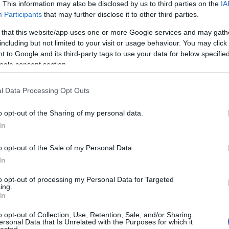
. This information may also be disclosed by us to third parties on the
IA
Participants
that may further disclose it to other third parties.
 that this website/app uses one or more Google services and may gath
including but not limited to your visit or usage behaviour. You may click 
 to Google and its third-party tags to use your data for below specifi
ogle consent section.
l Data Processing Opt Outs
o opt-out of the Sharing of my personal data.
In
o opt-out of the Sale of my Personal Data.
In
to opt-out of processing my Personal Data for Targeted
jtótájékoztatón (fotó: civishir.hu)
ing.
In
o opt-out of Collection, Use, Retention, Sale, and/or Sharing
A CIKK MÉG
ersonal Data that Is Unrelated with the Purposes for which it
lected.