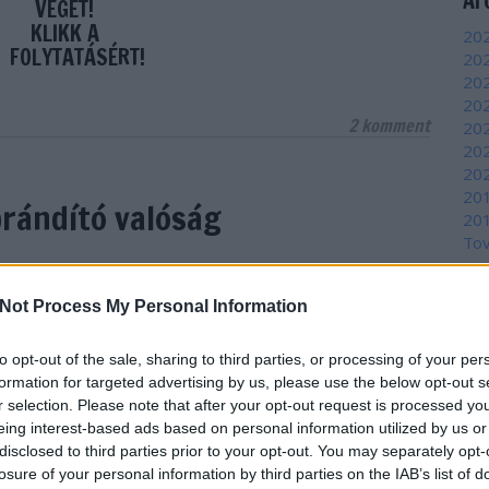
Ar
VÉGET!
KLIKK A
202
FOLYTATÁSÉRT!
202
20
202
2
komment
202
202
202
20
brándító valóság
20
To
Fe
Not Process My Personal Information
ztési tervéről tartott sajtótájékoztatót Papp
RSS
özpontban. A hangzatos ígéretek mögé nézve
be
z elmúlt 20 év meg nem valósult terveinek
to opt-out of the sale, sharing to third parties, or processing of your per
At
formation for targeted advertising by us, please use the below opt-out s
rgetése és nagy szavak: főként ezekből áll a
be
r selection. Please note that after your opt-out request is processed y
tt program. Egyelőre kevés részletet
eing interest-based ads based on personal information utilized by us or
s látszik.
disclosed to third parties prior to your opt-out. You may separately opt-
Eg
losure of your personal information by third parties on the IAB’s list of