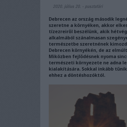
2020. július 20.
-
pusztafári
Debrecen az ország második legné
szeretne a környéken, akkor elkes
tízezreiről beszélünk, akik hétv
alkalmából szánalmasan szegényes
természetbe szeretnének kimozdul
Debrecen környékén, de az elmúlt
Miközben fejlődésnek nyoma sincs
természeti környezete ne adna le
kialakítására. Sokkal inkább tűni
ehhez a döntéshozóktól.